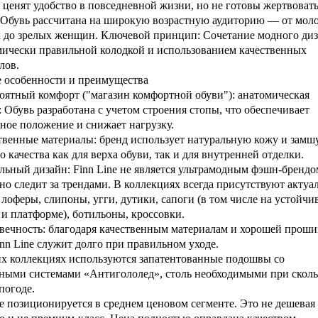
 ценят удобство в повседневной жизни, но не готовы жертвоват
 Обувь рассчитана на широкую возрастную аудиторию — от мол
 до зрелых женщин. Ключевой принцип: Сочетание модного ди
мически правильной колодкой и использованием качественных
лов.
 особенности и преимущества
оятный комфорт ("магазин комфортной обуви"): анатомическая
: Обувь разработана с учетом строения стопы, что обеспечивает
ное положение и снижает нагрузку.
твенные материалы: бренд использует натуральную кожу и замш
о качества как для верха обуви, так и для внутренней отделки.
льный дизайн: Finn Line не является ультрамодным фэшн-брендо
но следит за трендами. В коллекциях всегда присутствуют актуа
 лоферы, слипоны, угги, дутики, сапоги (в том числе на устойчи
 и платформе), ботильоны, кроссовки.
вечность: благодаря качественным материалам и хорошей проши
inn Line служит долго при правильном уходе.
х коллекциях используются запатентованные подошвы со
ными системами «Антигололед», столь необходимыми при сколь
погоде.
ne позиционируется в среднем ценовом сегменте. Это не дешевая