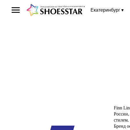
Екатеринбург ▾
Finn Li
России,
стилем.
Бренд о