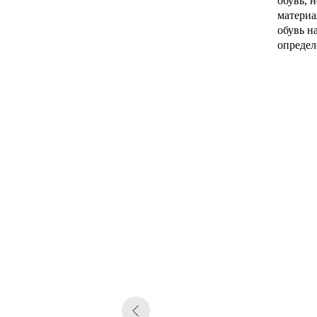
обувь, 
материа
обувь н
определ