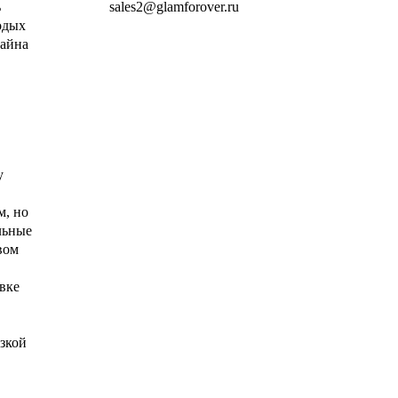
ь
sales2@glamforover.ru
одых
зайна
у
м, но
льные
вом
вке
зкой