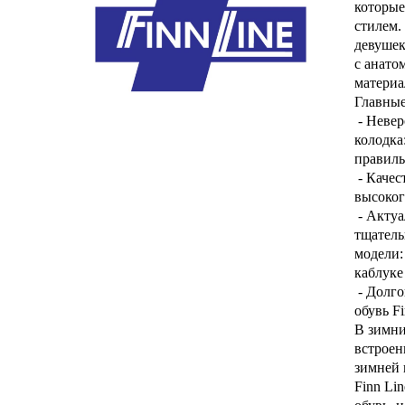
которые
стилем.
девушек
с анато
материа
Главные
- Невер
колодка
правиль
- Качес
высоког
- Актуа
тщатель
модели:
каблуке
- Долго
обувь F
В зимни
встроен
зимней 
Finn Li