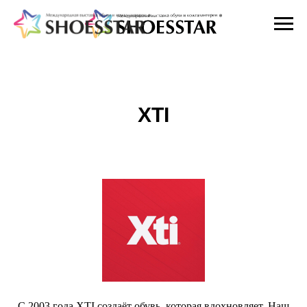
XTI
С 2003 года XTI создаёт обувь, которая вдохновляет. Наш